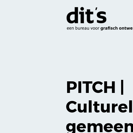
PITCH |
Culture
gemeen