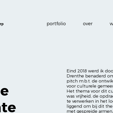
portfolio
over
w
Eind 2018 werd ik do
Drenthe benaderd om
pitch m.b.t. de ontwik
le
voor culturele gemeen
Het thema voor dit cul
was vrijheid, de opdr
te
te verwerken in het lo
liggend om bij dit th
met gespreide armen, 