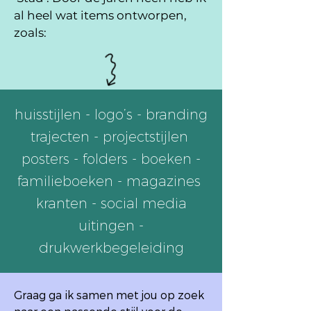
al heel wat items ontworpen,
zoals:
huisstijlen - logo’s - branding
trajecten - projectstijlen
posters - folders - boeken -
familieboeken - magazines
kranten - social media
uitingen -
drukwerkbegeleiding
Graag ga ik samen met jou op zoek